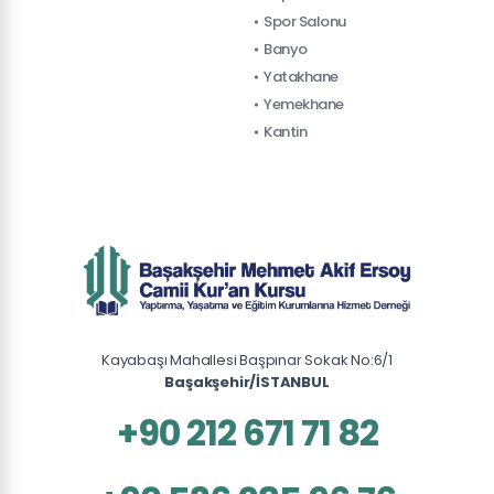
Spor Salonu
Banyo
Yatakhane
Yemekhane
Kantin
Kayabaşı Mahallesi Başpınar Sokak No:6/1
Başakşehir/İSTANBUL
+90 212 671 71 82