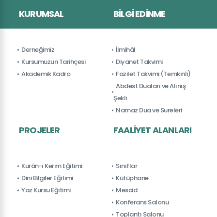
KURUMSAL
BILGI EDINME
Derneğimiz
İlmihâl
Kursumuzun Tarihçesi
Diyanet Takvimi
Akademik Kadro
Fazilet Takvimi (Temkinli)
Abdest Duaları ve Alınış
Şekli
Namaz Dua ve Sureleri
PROJELER
FAALIYET ALANLARI
Kurân-ı Kerim Eğitimi
Sınıflar
Dini Bilgiler Eğitimi
Kütüphane
Yaz Kursu Eğitimi
Mescid
Konferans Salonu
Toplantı Salonu