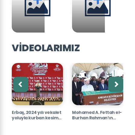
Haber1 kopya
Haber1 kopya
VİDEOLARIMIZ
Haberi Gör
Haberi Gör
H
r
Erbaş, 2024 yılı vekalet
Mohamed A. Fettah el-
D
yoluyla kurban kesim
Burhan Rahman’ın
E
u
bedellerini açıkladı.
cenaze namazı
a