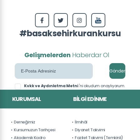
#basaksehirkurankursu
Gelişmelerden
Haberdar Ol
Gönder
Kvkk ve Aydınlatma Metni
'ni okudum onaylıyorum.
KURUMSAL
BILGI EDINME
Derneğimiz
İlmihâl
Kursumuzun Tarihçesi
Diyanet Takvimi
Akademik Kadro
Fazilet Takvimi (Temkinli)